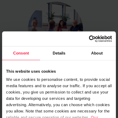
Consent
Details
About
This website uses cookies
We use cookies to personalise content, to provide social
media features and to analyse our traffic. If you accept all
2. Käyttötapausten tunnistus
cookies, you give us permission to collect and use your
data for developing our services and targeting
What if AI?
advertising. Alternatively, you can choose which cookies
you allow. Note that some cookies are necessary for the
Tunnistetaan organisaation kipupisteet ja
reliable and secure operation of our websites.
Our