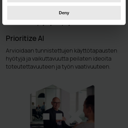
Deny
3. Tärkeysjärjestys ja toteutettavuus
Prioritize AI
Arvioidaan tunnistettujen käyttötapausten
hyöty
j
ä ja vaikuttavuutta peilaten ideoita
toteutettavuuteen ja työn vaativuuteen.