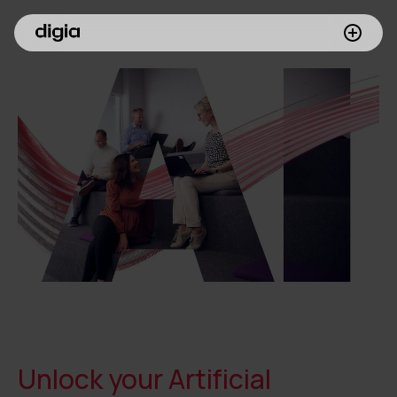
What we do
Customers
Insights
About Digia
Contact us
Unlock your Artificial