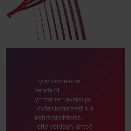
Työn tavoite on
tehdä AI
ymmärrettäväksi ja
löytää konkreettisia
kehityskohteita,
joita voidaan lähteä