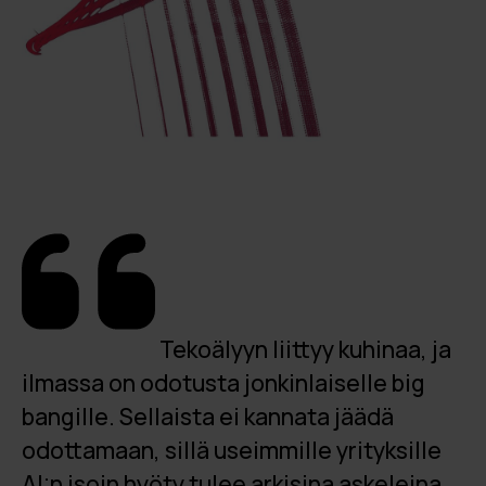
Tekoälyyn liittyy kuhinaa, ja
ilmassa on odotusta jonkinlaiselle big
bangille. Sellaista ei kannata jäädä
odottamaan, sillä useimmille yrityksille
AI:n isoin hyöty tulee arkisina askeleina,