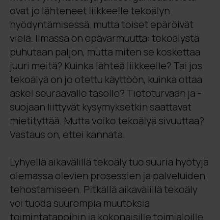
ovat jo lähteneet liikkeelle tekoälyn
hyödyntämisessä, mutta toiset epäröivät
vielä. Ilmassa on epävarmuutta: tekoälystä
puhutaan paljon, mutta miten se koskettaa
juuri meitä? Kuinka lähteä liikkeelle? Tai jos
tekoälyä on jo otettu käyttöön, kuinka ottaa
askel seuraavalle tasolle? Tietoturvaan ja -
suojaan liittyvät kysymyksetkin saattavat
mietityttää. Mutta voiko tekoälyä sivuuttaa?
Vastaus on, ettei kannata.
Lyhyellä aikavälillä tekoäly tuo suuria hyötyjä
olemassa olevien prosessien ja palveluiden
tehostamiseen. Pitkällä aikavälillä tekoäly
voi tuoda suurempia muutoksia
toimintatapoihin ja kokonaisille toimialoille.