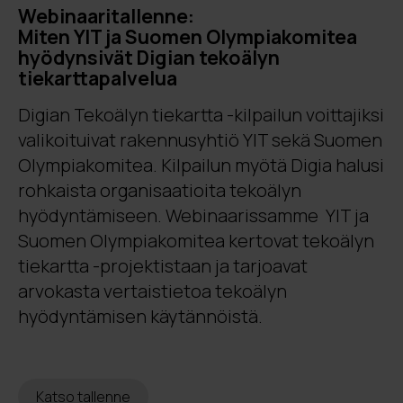
Webinaaritallenne:
Miten YIT ja Suomen Olympiakomitea
hyödynsivät Digian tekoälyn
tiekarttapalvelua
Digian Tekoälyn tiekartta -kilpailun voittajiksi
valikoituivat rakennusyhtiö YIT sekä Suomen
Olympiakomitea. Kilpailun myötä Digia halusi
rohkaista organisaatioita tekoälyn
hyödyntämiseen. Webinaarissamme YIT ja
Suomen Olympiakomitea kertovat tekoälyn
tiekartta -projektistaan ja tarjoavat
arvokasta vertaistietoa tekoälyn
hyödyntämisen käytännöistä.
Katso tallenne