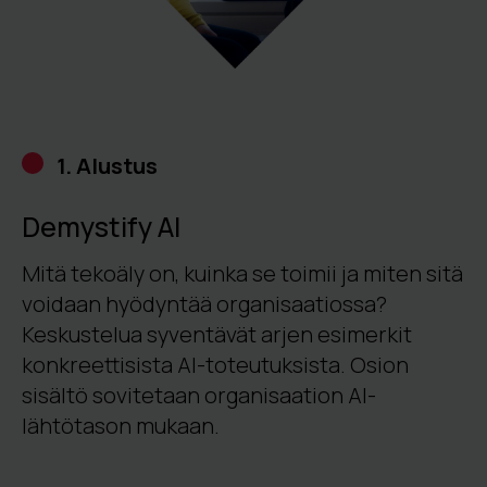
1. Alustus
Demystify AI
Mitä tekoäly on, kuinka se toimii ja miten sitä
voidaan hyödyntää organisaatiossa?
Keskustelua syventävät arjen
esimerk
it
konkreettisi
sta
AI-toteutuksista
.
Osion
sisältö sovitetaan organisaation AI-
lähtötason mukaan.